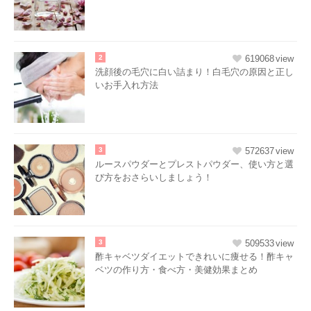
2
619068
洗顔後の毛穴に白い詰まり！白毛穴の原因と正し
いお手入れ方法
3
572637
ルースパウダーとプレストパウダー、使い方と選
び方をおさらいしましょう！
3
509533
酢キャベツダイエットできれいに痩せる！酢キャ
ベツの作り方・食べ方・美健効果まとめ