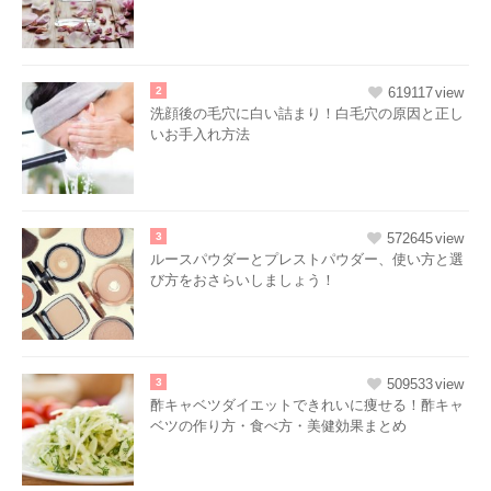
2
619117
洗顔後の毛穴に白い詰まり！白毛穴の原因と正し
いお手入れ方法
3
572645
ルースパウダーとプレストパウダー、使い方と選
び方をおさらいしましょう！
3
509533
酢キャベツダイエットできれいに痩せる！酢キャ
ベツの作り方・食べ方・美健効果まとめ