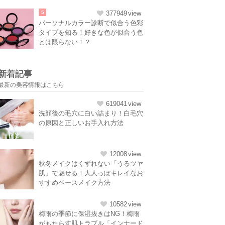
5
377949
パーソナルカラー診断で似合う色彩
タイプを知る！好きな色が似合う色
とは限らない！？
新着記事
最新の美容情報はこちら
619041
洗顔後の毛穴に白い詰まり！白毛穴
の原因と正しいお手入れ方法
12008
秋冬メイクはくずれない「うるツヤ
肌」で魅せる！大人っぽキレイなお
すすめベースメイク方法
10582
梅雨の季節に保湿抜きはNG！梅雨
がもたらす肌トラブル「インナード