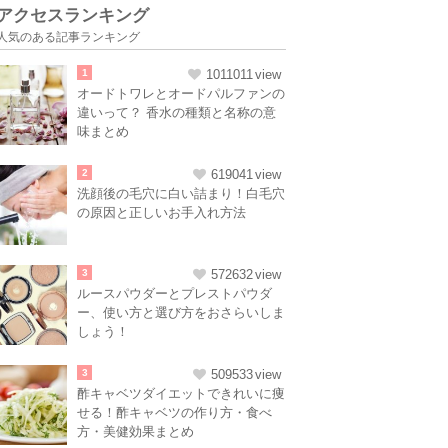
アクセスランキング
人気のある記事ランキング
1
1011011
オードトワレとオードパルファンの
違いって？ 香水の種類と名称の意
味まとめ
2
619041
洗顔後の毛穴に白い詰まり！白毛穴
の原因と正しいお手入れ方法
3
572632
ルースパウダーとプレストパウダ
ー、使い方と選び方をおさらいしま
しょう！
3
509533
酢キャベツダイエットできれいに痩
せる！酢キャベツの作り方・食べ
方・美健効果まとめ