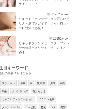
ライ」って？
317623
リキッドファンデーション正しい塗
り方・選び方ガイド｜メイク崩れ・
ヨレ対策に必見！
19152
リキッドファンデとパウダーファン
デの特徴とメリット、使い方まと
め！
注目キーワード
最新の美容情報はこちら
フラーレン
医療
美
無添加
洗顔
美白
年齢
クレンジング
自分らしさ
ミネラルファンデーション
メラニン色素
ターンオーバー
ニキビ肌
老化
シミ
美容