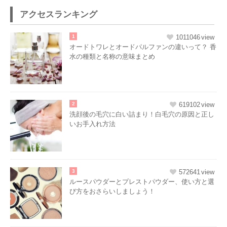
アクセスランキング
1
1011046
オードトワレとオードパルファンの違いって？ 香
水の種類と名称の意味まとめ
2
619102
洗顔後の毛穴に白い詰まり！白毛穴の原因と正し
いお手入れ方法
3
572641
ルースパウダーとプレストパウダー、使い方と選
び方をおさらいしましょう！