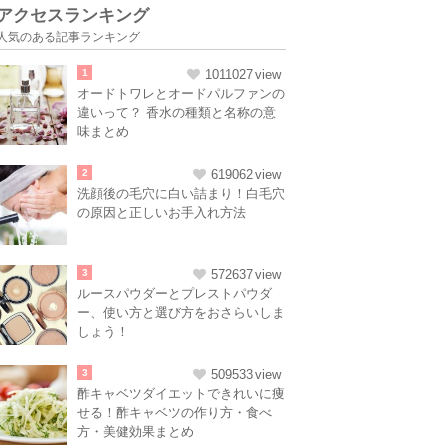
アクセスランキング
人気のある記事ランキング
1
1011027
オードトワレとオードパルファンの
違いって？ 香水の種類と名称の意
味まとめ
2
619062
洗顔後の毛穴に白い詰まり！白毛穴
の原因と正しいお手入れ方法
3
572637
ルースパウダーとプレストパウダ
ー、使い方と選び方をおさらいしま
しょう！
3
509533
酢キャベツダイエットできれいに痩
せる！酢キャベツの作り方・食べ
方・美健効果まとめ