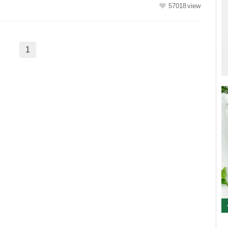
...
57018
1