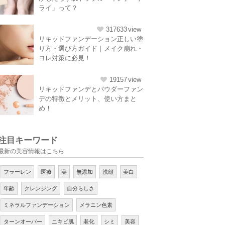
ライ」って？
317633
リキッドファンデーション正しい塗
り方・選び方ガイド｜メイク崩れ・
ヨレ対策に必見！
19157
リキッドファンデとパウダーファン
デの特徴とメリット、使い方まと
め！
注目キーワード
最新の美容情報はこちら
フラーレン
医療
美
無添加
洗顔
美白
年齢
クレンジング
自分らしさ
ミネラルファンデーション
メラニン色素
ターンオーバー
ニキビ肌
老化
シミ
美容