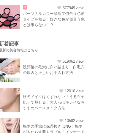
5
377949
パーソナルカラー診断で似合う色彩
タイプを知る！好きな色が似合う色
とは限らない！？
新着記事
最新の美容情報はこちら
619062
洗顔後の毛穴に白い詰まり！白毛穴
の原因と正しいお手入れ方法
12010
秋冬メイクはくずれない「うるツヤ
肌」で魅せる！大人っぽキレイなお
すすめベースメイク方法
10582
梅雨の季節に保湿抜きはNG！梅雨
がもたらす肌トラブル「インナード