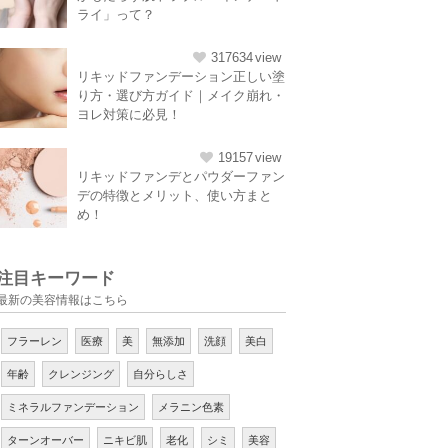
ライ」って？
317634
リキッドファンデーション正しい塗
り方・選び方ガイド｜メイク崩れ・
ヨレ対策に必見！
19157
リキッドファンデとパウダーファン
デの特徴とメリット、使い方まと
め！
注目キーワード
最新の美容情報はこちら
フラーレン
医療
美
無添加
洗顔
美白
年齢
クレンジング
自分らしさ
ミネラルファンデーション
メラニン色素
ターンオーバー
ニキビ肌
老化
シミ
美容