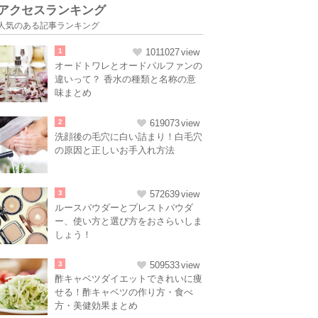
アクセスランキング
人気のある記事ランキング
1
1011027
オードトワレとオードパルファンの
違いって？ 香水の種類と名称の意
味まとめ
2
619073
洗顔後の毛穴に白い詰まり！白毛穴
の原因と正しいお手入れ方法
3
572639
ルースパウダーとプレストパウダ
ー、使い方と選び方をおさらいしま
しょう！
3
509533
酢キャベツダイエットできれいに痩
せる！酢キャベツの作り方・食べ
方・美健効果まとめ