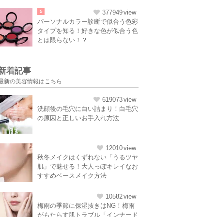
5
377949
パーソナルカラー診断で似合う色彩
タイプを知る！好きな色が似合う色
とは限らない！？
新着記事
最新の美容情報はこちら
619073
洗顔後の毛穴に白い詰まり！白毛穴
の原因と正しいお手入れ方法
12010
秋冬メイクはくずれない「うるツヤ
肌」で魅せる！大人っぽキレイなお
すすめベースメイク方法
10582
梅雨の季節に保湿抜きはNG！梅雨
がもたらす肌トラブル「インナード