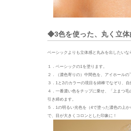
◆3色を使った、丸く立
ベーシックよりも立体感と丸みを出したいな
１．ベーシックの1を塗ります。
２．（濃色寄りの）中間色を、アイホールの
３．1と2のカラーの境目を綿棒でなぞり、自
４．一番濃い色をチップに乗せ、「上まつ毛の
引き締めます。
５．1の明るい光色を（4で塗った濃色の上か
で、目が大きくコロンとした印象に！