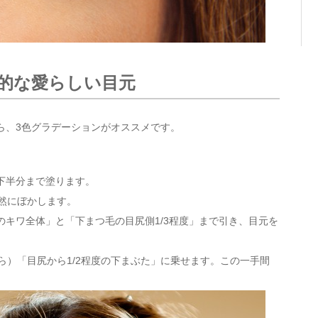
体的な愛らしい目元
ら、3色グラデーションがオススメです。
下半分まで塗ります。
然にぼかします。
キワ全体」と「下まつ毛の目尻側1/3程度」まで引き、目元を
ら）「目尻から1/2程度の下まぶた」に乗せます。この一手間