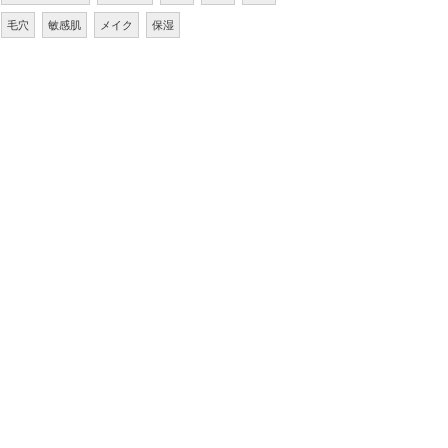
毛穴
敏感肌
メイク
保湿