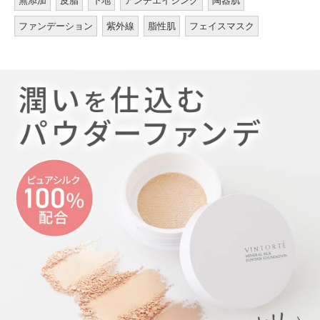
無添加
皮脂
下地
アンチエイジング
陶器肌
ファンデーション
紫外線
脂性肌
フェイスマスク