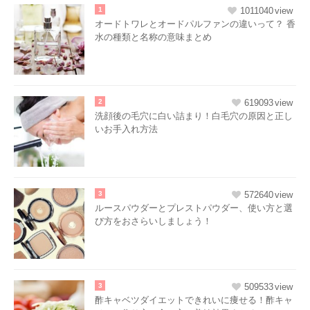
1
1011040
オードトワレとオードパルファンの違いって？ 香
水の種類と名称の意味まとめ
2
619093
洗顔後の毛穴に白い詰まり！白毛穴の原因と正し
いお手入れ方法
3
572640
ルースパウダーとプレストパウダー、使い方と選
び方をおさらいしましょう！
3
509533
酢キャベツダイエットできれいに痩せる！酢キャ