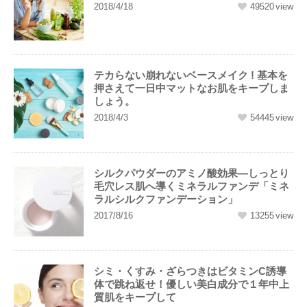
2018/4/18
49520
テカらない崩れないベースメイク ! 基本を
押さえて一日中マットなお肌をキープしま
しょう。
2018/4/3
54445
シルクパウダーのアミノ酸効果―しっとり
毛穴レス肌へ導くミネラルファンデ「ミネ
ラルシルクファンデーション」
2017/8/16
13255
シミ・くすみ・ざらつきはビタミンC誘導
体で跳ね返せ！優しい美白成分で１年中上
質肌をキープして