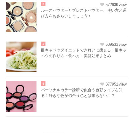
3
572639
ルースパウダーとプレストパウダー、使い方と選
び方をおさらいしましょう！
3
509533
酢キャベツダイエットできれいに痩せる！酢キャ
ベツの作り方・食べ方・美健効果まとめ
5
377951
パーソナルカラー診断で似合う色彩タイプを知
る！好きな色が似合う色とは限らない！？