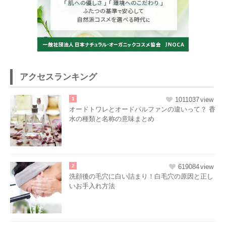
アクセスランキング
1
1011037
オードトワレとオードパルファンの違いって？ 香
水の種類と名称の意味まとめ
2
619084
洗顔後の毛穴に白い詰まり！白毛穴の原因と正し
いお手入れ方法