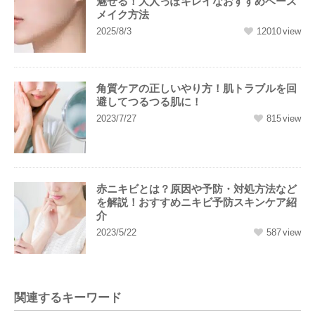
魅せる！大人っぽキレイなおすすめベース
メイク方法
2025/8/3
12010
角質ケアの正しいやり方！肌トラブルを回
避してつるつる肌に！
2023/7/27
815
赤ニキビとは？原因や予防・対処方法など
を解説！おすすめニキビ予防スキンケア紹
介
2023/5/22
587
関連するキーワード