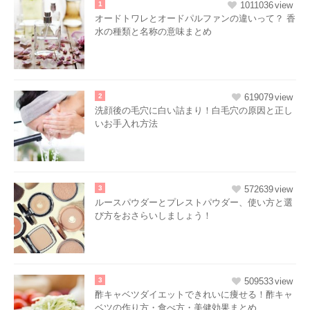
1
1011036
オードトワレとオードパルファンの違いって？ 香
水の種類と名称の意味まとめ
2
619079
洗顔後の毛穴に白い詰まり！白毛穴の原因と正し
いお手入れ方法
3
572639
ルースパウダーとプレストパウダー、使い方と選
び方をおさらいしましょう！
3
509533
酢キャベツダイエットできれいに痩せる！酢キャ
ベツの作り方・食べ方・美健効果まとめ