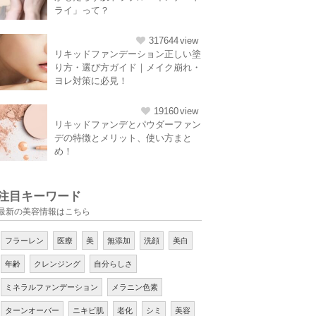
ライ」って？
317644
リキッドファンデーション正しい塗
り方・選び方ガイド｜メイク崩れ・
ヨレ対策に必見！
19160
リキッドファンデとパウダーファン
デの特徴とメリット、使い方まと
め！
注目キーワード
最新の美容情報はこちら
フラーレン
医療
美
無添加
洗顔
美白
年齢
クレンジング
自分らしさ
ミネラルファンデーション
メラニン色素
ターンオーバー
ニキビ肌
老化
シミ
美容