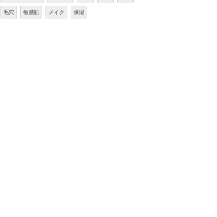
毛穴
敏感肌
メイク
保湿