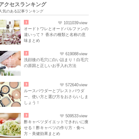
アクセスランキング
人気のある記事ランキング
1
1011039
オードトワレとオードパルファンの
違いって？ 香水の種類と名称の意
味まとめ
2
619088
洗顔後の毛穴に白い詰まり！白毛穴
の原因と正しいお手入れ方法
3
572640
ルースパウダーとプレストパウダ
ー、使い方と選び方をおさらいしま
しょう！
3
509533
酢キャベツダイエットできれいに痩
せる！酢キャベツの作り方・食べ
方・美健効果まとめ