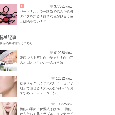
5
377951
パーソナルカラー診断で似合う色彩
タイプを知る！好きな色が似合う色
とは限らない！？
新着記事
最新の美容情報はこちら
619088
洗顔後の毛穴に白い詰まり！白毛穴
の原因と正しいお手入れ方法
12012
秋冬メイクはくずれない「うるツヤ
肌」で魅せる！大人っぽキレイなお
すすめベースメイク方法
10582
梅雨の季節に保湿抜きはNG！梅雨
がもたらす肌トラブル「インナード