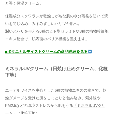
と導く保湿クリーム。
保湿成分スクワランが乾燥しがちな肌の水分蒸発を防いで潤
いを閉じ込め、みずみずしいハリツヤ肌へ。
潤いとハリを与える6種のヒト型セラミドや3種の植物幹細胞
エキス配合で、肌表面のバリア機能を整えます。
■ボタニカルモイストクリームの商品詳細を見る
ミネラルUVクリーム（日焼け止めクリーム、化粧
下地）
エーデルワイスを中心とした6種の植物エキスの働きで、乾
燥ダメージを受けた肌をしっとりと包み込み、紫外線や
PM2.5などの環境ストレスから肌を守る
「ミネラルUVクリ
ーム」
（化粧下地）。