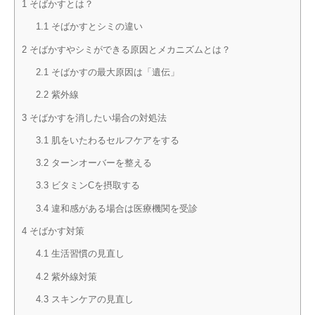
1
そばかすとは？
1.1
そばかすとシミの違い
2
そばかすやシミができる原因とメカニズムとは？
2.1
そばかすの最大原因は「遺伝」
2.2
紫外線
3
そばかすを消したい場合の対処法
3.1
肌をいたわるセルフケアをする
3.2
ターンオーバーを整える
3.3
ビタミンCを摂取する
3.4
違和感がある場合は医療機関を受診
4
そばかす対策
4.1
生活習慣の見直し
4.2
紫外線対策
4.3
スキンケアの見直し