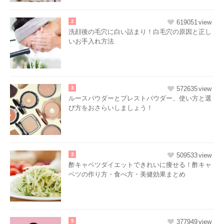
2
619051
洗顔後の毛穴に白い詰まり！白毛穴の原因と正し
いお手入れ方法
3
572635
ルースパウダーとプレストパウダー、使い方と選
び方をおさらいしましょう！
3
509533
酢キャベツダイエットできれいに痩せる！酢キャ
ベツの作り方・食べ方・美健効果まとめ
5
377949