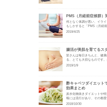
PMS（月経前症候群）
何となく体調が悪い、イライ
もしかすると「PMS（月経
れど、詳しくは知らない」.....
2019/4/25
腸活が美肌を育てるス
皆さんは毎日きちんと、健康
る、とても大切なものです。
人に1人が便秘であると言われ...
2019/1/9
酢キャベツダイエット
効果まとめ
炭水化物抜きダイエットや特
報には流行があり、その都度
はよくあること。ですが最近話..
2018/10/30