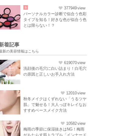
5
377949
パーソナルカラー診断で似合う色彩
タイプを知る！好きな色が似合う色
とは限らない！？
新着記事
最新の美容情報はこちら
619070
洗顔後の毛穴に白い詰まり！白毛穴
の原因と正しいお手入れ方法
12010
秋冬メイクはくずれない「うるツヤ
肌」で魅せる！大人っぽキレイなお
すすめベースメイク方法
10582
梅雨の季節に保湿抜きはNG！梅雨
がもたらす肌トラブル「インナード