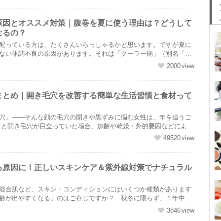
原因とオススメ対策｜腹巻を夏に使う理由は？どうして
なるの？
配っている方は、たくさんいらっしゃるかと思います。ですが夏に
ない体調不良の原因があります。それは「クーラー病」（別名「冷
....
2000
まとめ｜開き毛穴を改善する簡単な生活習慣と食材って
穴」――そんな顔の毛穴の開きや黒ずみに悩む女性は、年を追うご
49520
る原因に！正しいスキンケア＆紫外線対策でナチュラル
混合肌など、スキン・コンディションにはいくつか種類があります
齢が出やすくなる」のはご存じですか？ 秋冬に限らず、１年中乾
....
3846