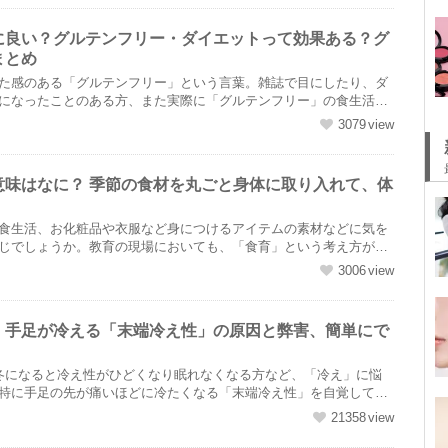
に良い？グルテンフリー・ダイエットって効果ある？グ
まとめ
た感のある「グルテンフリー」という言葉。雑誌で目にしたり、ダ
になったことのある方、また実際に「グルテンフリー」の食生活を
....
3079
意味はなに？ 季節の食材を丸ごと身体に取り入れて、体
！
食生活、お化粧品や衣服など身につけるアイテムの素材などに気を
じでしょうか。教育の現場においても、「食育」という考え方が広
....
3006
｜手足が冷える「末端冷え性」の原因と弊害、簡単にで
冬になると冷え性がひどくなり眠れなくなる方など、「冷え」に悩
特に手足の先が痛いほどに冷たくなる「末端冷え性」を自覚してい
....
21358