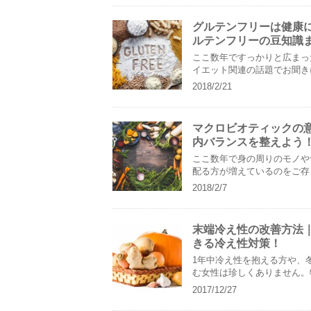
グルテンフリーは健康
ルテンフリーの豆知識
ここ数年ですっかりと広まっ
イエット関連の話題でお聞き
実践されている方も珍しくない..
2018/2/21
マクロビオティックの
内バランスを整えよう
ここ数年で身の周りのモノや
配る方が増えているのをご存
まって久しいですよね。このよ..
2018/2/7
末端冷え性の改善方法
きる冷え性対策！
1年中冷え性を抱える方や、
む女性は珍しくありません。
る方は、深刻な体調不良を伴う..
2017/12/27