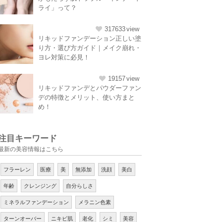
ライ」って？
317633
リキッドファンデーション正しい塗
り方・選び方ガイド｜メイク崩れ・
ヨレ対策に必見！
19157
リキッドファンデとパウダーファン
デの特徴とメリット、使い方まと
め！
注目キーワード
最新の美容情報はこちら
フラーレン
医療
美
無添加
洗顔
美白
年齢
クレンジング
自分らしさ
ミネラルファンデーション
メラニン色素
ターンオーバー
ニキビ肌
老化
シミ
美容