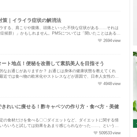
対策｜イライラ症状の解消法
ラする、肩こりや腹痛、頭痛といった不快な症状がある……それは
前症候群）」かもしれません。PMSについては「聞いたことはあるけ
.
2694
タート地点！便秘を改善して素肌美人を目指そう
的なお通じがありますか？ お通じは身体の健康状態を教えてくれ
最近では食べ物の欧米化やストレスなどが原因で、日本人女性の2
...
4948
できれいに痩せる！酢キャベツの作り方・食べ方・美健
定の食材だけを食べる〇〇ダイエットなど、ダイエットに関する情
いろいろと試しては効果をあまり感じられなかった……、というの
....
509533