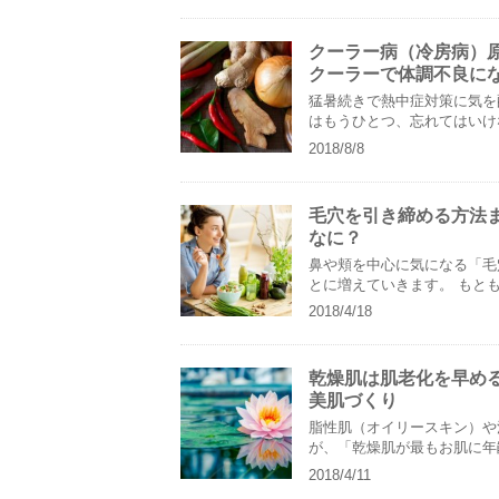
クーラー病（冷房病）
クーラーで体調不良に
猛暑続きで熱中症対策に気を
はもうひとつ、忘れてはいけ
房病」）です。通勤通学の電車..
2018/8/8
毛穴を引き締める方法
なに？
鼻や頬を中心に気になる「毛
とに増えていきます。 もともと開き毛穴が目立っていた場合、加齢や乾燥・外的要因などによっ
て皮膚の弾力が弱まる......
2018/4/18
乾燥肌は肌老化を早め
美肌づくり
脂性肌（オイリースキン）や
が、「乾燥肌が最もお肌に年
燥肌で悩む女性の声はよく聞か..
2018/4/11