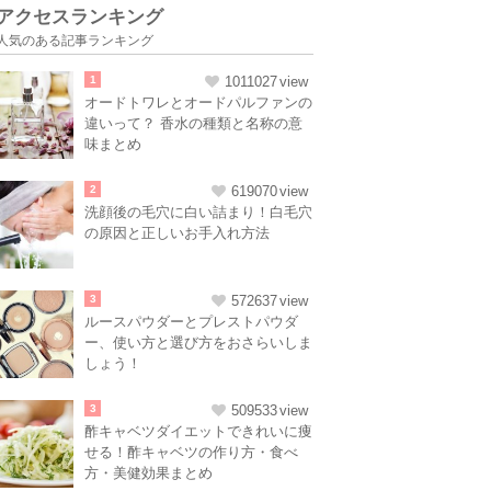
アクセスランキング
人気のある記事ランキング
1
1011027
オードトワレとオードパルファンの
違いって？ 香水の種類と名称の意
味まとめ
2
619070
洗顔後の毛穴に白い詰まり！白毛穴
の原因と正しいお手入れ方法
3
572637
ルースパウダーとプレストパウダ
ー、使い方と選び方をおさらいしま
しょう！
3
509533
酢キャベツダイエットできれいに痩
せる！酢キャベツの作り方・食べ
方・美健効果まとめ